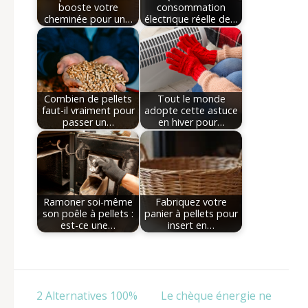
booste votre
consommation
cheminée pour un…
électrique réelle de…
Combien de pellets
Tout le monde
faut-il vraiment pour
adopte cette astuce
passer un…
en hiver pour…
Ramoner soi-même
Fabriquez votre
son poêle à pellets :
panier à pellets pour
est-ce une…
insert en…
Navigation
2 Alternatives 100%
Le chèque énergie ne